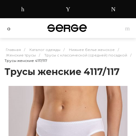
Главная
/
Каталог одежды
/
Нижнее белье женское
/
Женские трусы
/
Трусы с классической (средней) посадкой
/
Трусы женские 4117/117
Трусы женские 4117/117