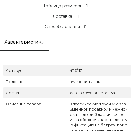
Таблица размеров
Доставка
Способы оплаты
Характеристики
Артикул
4117/117
Полотно
кулирная гладь
Состав
хлопок 95% эластан 5%
Описание товара
Классические трусики с зав
ышенной посадкой и нежной
окантовкой. Эластичная рез
инка обеспечивает надежну
ю фиксацию на бедрах, при э
том не сковывает движения.